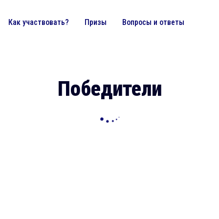
Как участвовать?
Призы
Вопросы и ответы
Победители